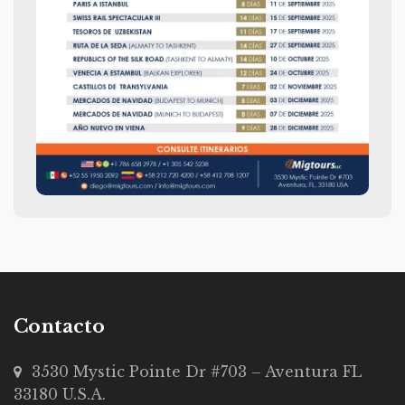
Contacto
3530 Mystic Pointe Dr #703 – Aventura FL
33180 U.S.A.