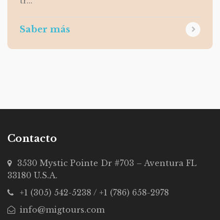
tr...
Saber más
Contacto
3530 Mystic Pointe Dr #703 – Aventura FL
33180 U.S.A.
+1 (305) 542-5238 / +1 (786) 658-2978
info@migtours.com