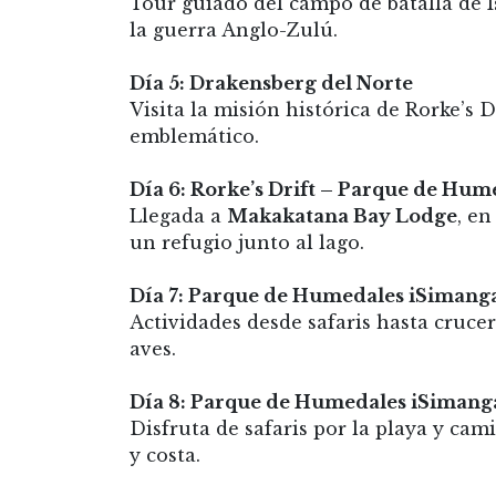
Tour guiado del campo de batalla de I
la guerra Anglo-Zulú.
Día 5: Drakensberg del Norte
Visita la misión histórica de Rorke’s D
emblemático.
Día 6: Rorke’s Drift – Parque de Hum
Llegada a
Makakatana Bay Lodge
, e
un refugio junto al lago.
Día 7: Parque de Humedales iSimanga
Actividades desde safaris hasta cruce
aves.
Día 8: Parque de Humedales iSimang
Disfruta de safaris por la playa y ca
y costa.