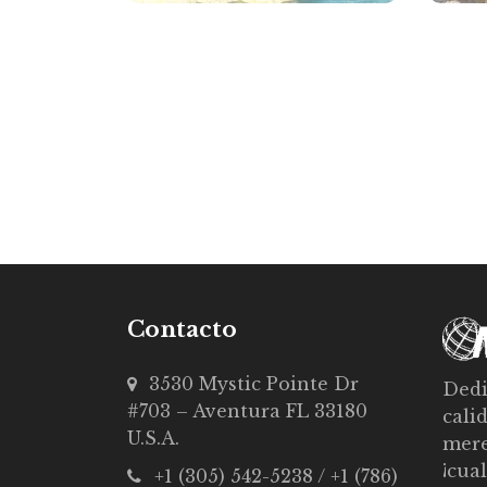
Contacto
3530 Mystic Pointe Dr
Dedi
#703 – Aventura FL 33180
cali
U.S.A.
mere
¡cua
+1 (305) 542-5238 / +1 (786)