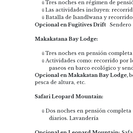
Tres noches en régimen de pensió
ü
Las actividades incluyen: recorrid
ü
Batalla de Isandlwana y recorrido 
ü
Opcional en Fugitives Drift
Sendero g
Makakatana Bay Lodge:
Tres noches en pensión completa co
ü
Actividades como: recorrido por l
ü
paseos en barco ecológico y send
Opcional en Makakatan Bay Lodge,
b
pesca de altura, etc.
Safari Leopard Mountain:
Dos noches en pensión completa con
ü
diarios. Lavandería
Opcional en
Leopard Mountain:
Safar