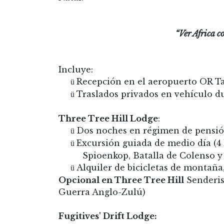
“Ver Africa c
Incluye:
Recepción en el aeropuerto OR Ta
ü
Traslados privados en vehículo du
ü
Three Tree Hill Lodge
:
Dos noches en régimen de pensión
ü
Excursión guiada de medio día (4 
ü
Spioenkop, Batalla de Colenso 
Alquiler de bicicletas de montaña
ü
Opcional en Three Tree Hill
Senderis
Guerra Anglo-Zulú)
Fugitives' Drift Lodge: