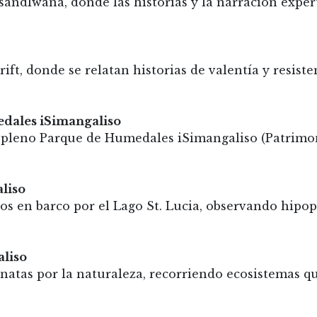
sandlwana, donde las historias y la narración exper
rift, donde se relatan historias de valentía y resist
edales iSimangaliso
n pleno Parque de Humedales iSimangaliso (Patrim
liso
ros en barco por el Lago St. Lucia, observando hipo
aliso
minatas por la naturaleza, recorriendo ecosistemas