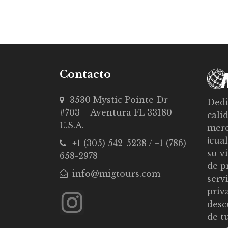
Contacto
3530 Mystic Pointe Dr
Dedi
#703 – Aventura FL 33180
cali
U.S.A.
mere
¡cua
+1 (305) 542-5238 / +1 (786)
su v
658-2978
de p
info@migtours.com
serv
priv
desc
de t